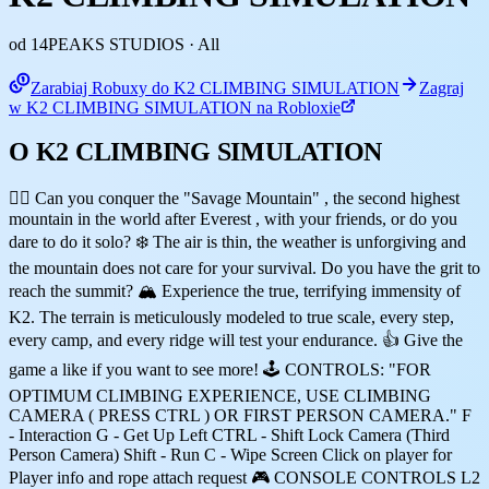
od 14PEAKS STUDIOS
· All
Zarabiaj Robuxy do K2 CLIMBING SIMULATION
Zagraj
w K2 CLIMBING SIMULATION na Robloxie
O K2 CLIMBING SIMULATION
🧗‍♂️ Can you conquer the "Savage Mountain" , the second highest
mountain in the world after Everest , with your friends, or do you
dare to do it solo? ❄️ The air is thin, the weather is unforgiving and
the mountain does not care for your survival. Do you have the grit to
reach the summit? 🏔️ Experience the true, terrifying immensity of
K2. The terrain is meticulously modeled to true scale, every step,
every camp, and every ridge will test your endurance. 👍 Give the
game a like if you want to see more! 🕹️ CONTROLS: "FOR
OPTIMUM CLIMBING EXPERIENCE, USE CLIMBING
CAMERA ( PRESS CTRL ) OR FIRST PERSON CAMERA." F
- Interaction G - Get Up Left CTRL - Shift Lock Camera (Third
Person Camera) Shift - Run C - Wipe Screen Click on player for
Player info and rope attach request 🎮 CONSOLE CONTROLS L2