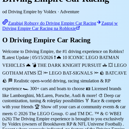
od Driving Empire by Voldex
· Adventure
Zarabiaj Robuxy do Driving Empire Car Racing
Zagraj w
Driving Empire Car Racing na Robloxie
O Driving Empire Car Racing
Welcome to Driving Empire, the #1 driving experience on Roblox!
❗Latest Update | 05/15/2026 ❗ 🦇 10 ICONIC LEGO BATMAN
VEHICLES 🦇 💣 THE DARK KNIGHT PURSUIT 🚓 💥 LEGO
GOTHAM ATMS 💥 🔦 LEGO BAT-SIGNALS 🔦 🪨 BATCAVE
🪨 🏁 Realistic open-world driving, racing simulation & RP
experience 🏎️ 300+ cars and boats to choose 🪪 Licensed brands
like Lamborghini, McLaren, Porsche, Audi & more! 🎨 Deep car
customization, tuning & roleplay possibilities 🏅 Race & compete
with your friends 🏆 Show off your cars at community events & car
meets © 2026 The LEGO Group. © and TM DC. ™ & © WBEI
(s26) The Driving Empire experience is brought to you exclusively
by Voldex (owners of Brookhaven RP & NFL Universe Football) .