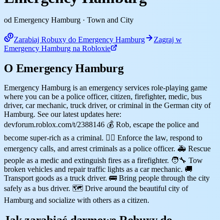
od Emergency Hamburg
· Town and City
Zarabiaj Robuxy do Emergency Hamburg
Zagraj w
Emergency Hamburg na Robloxie
O Emergency Hamburg
Emergency Hamburg is an emergency services role-playing game
where you can be a police officer, citizen, firefighter, medic, bus
driver, car mechanic, truck driver, or criminal in the German city of
Hamburg. See our latest updates here:
devforum.roblox.com/t/2388146 💰 Rob, escape the police and
become super-rich as a criminal. 👮‍♂️ Enforce the law, respond to
emergency calls, and arrest criminals as a police officer. 🚑 Rescue
people as a medic and extinguish fires as a firefighter. 🧑‍🔧 Tow
broken vehicles and repair traffic lights as a car mechanic. 🚚
Transport goods as a truck driver. 🚌 Bring people through the city
safely as a bus driver. 🗺️ Drive around the beautiful city of
Hamburg and socialize with others as a citizen.
Jak zarabiać darmowe Robuxy do