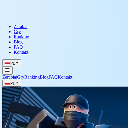
Zarabiaj
Gry
Ranking
Blog
FAQ
Kontakt
PL
Zarabiaj
Gry
Ranking
Blog
FAQ
Kontakt
PL