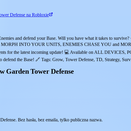
ower Defense na Robloxie
nemies and defend your Base. Will you have what it takes to survive
MORPH INTO YOUR UNITS, ENEMIES CHASE YOU and MORE! 🏅 Comp
ents for the latest incoming update! 💻 Available on ALL DEVICES,
d the Base! 🔗 Tags: Grow, Tower Defense, TD, Strategy, Survival
 w Garden Tower Defense
fense. Bez hasła, bez emaila, tylko publiczna nazwa.