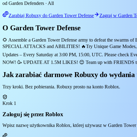
od Garden Defenders
· All
Zarabiaj Robuxy do Garden Tower Defense
Zagraj w Garden T
O Garden Tower Defense
🌻 Assemble a Garden Tower Defense army to defeat the swarms of E
SPECIAL ATTACKS and ABILITIES! 🔥Try Unique Game Modes, 
Updates – Every Saturday at 3:00 PM, 15:00, UTC. Please check Ev
NOW! 🥳 UPDATE AT 1.5M LIKES! 😊 Team up with FRIENDS to defen
Jak zarabiać darmowe Robuxy do wydania
Trzy kroki. Bez pobierania. Robuxy prosto na konto Roblox.
Krok 1
Zaloguj się przez Roblox
Wpisz nazwę użytkownika Roblox, której używasz w Garden Tower De