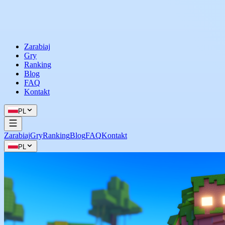
Zarabiaj
Gry
Ranking
Blog
FAQ
Kontakt
PL
Zarabiaj
Gry
Ranking
Blog
FAQ
Kontakt
PL