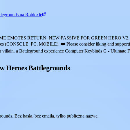
tlegrounds na Robloxie
TIME EMOTES RETURN, NEW PASSIVE FOR GREEN HERO V2,
ices (CONSOLE, PC, MOBILE). ❤️ Please consider liking and supporting
 or villain. a Battleground experience Computer Keybinds G - Ultimate
w Heroes Battlegrounds
unds. Bez hasła, bez emaila, tylko publiczna nazwa.