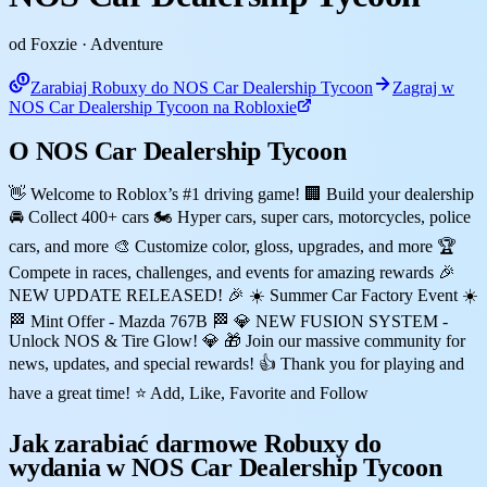
od Foxzie
· Adventure
Zarabiaj Robuxy do NOS Car Dealership Tycoon
Zagraj w
NOS Car Dealership Tycoon na Robloxie
O NOS Car Dealership Tycoon
👋 Welcome to Roblox’s #1 driving game! 🏢 Build your dealership
🚘 Collect 400+ cars 🏍️ Hyper cars, super cars, motorcycles, police
cars, and more 🎨 Customize color, gloss, upgrades, and more 🏆
Compete in races, challenges, and events for amazing rewards 🎉
NEW UPDATE RELEASED! 🎉 ☀️ Summer Car Factory Event ☀️
🏁 Mint Offer - Mazda 767B 🏁 💎 NEW FUSION SYSTEM -
Unlock NOS & Tire Glow! 💎 🎁 Join our massive community for
news, updates, and special rewards! 👍 Thank you for playing and
have a great time! ⭐ Add, Like, Favorite and Follow
Jak zarabiać darmowe Robuxy do
wydania w NOS Car Dealership Tycoon