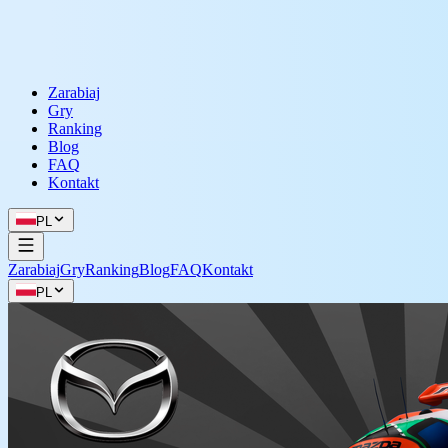
Zarabiaj
Gry
Ranking
Blog
FAQ
Kontakt
PL
Zarabiaj
Gry
Ranking
Blog
FAQ
Kontakt
PL