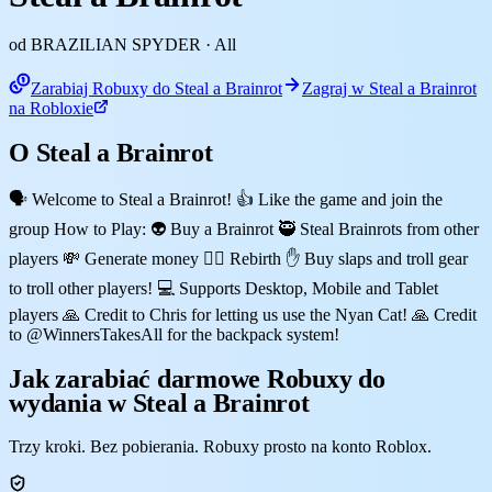
od BRAZILIAN SPYDER
· All
Zarabiaj Robuxy do Steal a Brainrot
Zagraj w Steal a Brainrot
na Robloxie
O Steal a Brainrot
🗣️ Welcome to Steal a Brainrot! 👍 Like the game and join the
group How to Play: 👽 Buy a Brainrot 🥷 Steal Brainrots from other
players 💸 Generate money 🐦‍🔥 Rebirth ✋ Buy slaps and troll gear
to troll other players! 💻 Supports Desktop, Mobile and Tablet
players 🙏 Credit to Chris for letting us use the Nyan Cat! 🙏 Credit
to @WinnersTakesAll for the backpack system!
Jak zarabiać darmowe Robuxy do
wydania w Steal a Brainrot
Trzy kroki. Bez pobierania. Robuxy prosto na konto Roblox.