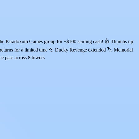
in the Paradoxum Games group for +$100 starting cash! 👍 Thumbs up
returns for a limited time 🦆 Ducky Revenge extended 🏷️ Memorial
ce pass across 8 towers