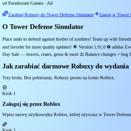
od Paradoxum Games
· All
Zarabiaj Robuxy do Tower Defense Simulator
Zagraj w Tower 
O Tower Defense Simulator
Place units to defend against hordes of zombies! Team up with frien
and favorite for more quality updates! 🌟 Version 1.91.0 ⚽ adidas 
Day Sale — towers, crates, gems & more ⚖️ Balance changes + bug fix
Jak zarabiać darmowe Robuxy do wydania 
Trzy kroki. Bez pobierania. Robuxy prosto na konto Roblox.
Krok 1
Zaloguj się przez Roblox
Wpisz nazwę użytkownika Roblox, której używasz w Tower Defense Si
Krok 2