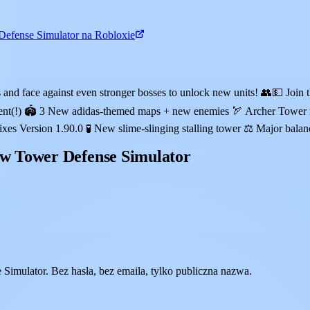
Defense Simulator na Robloxie
ds and face against even stronger bosses to unlock new units! 👥💵 Jo
Event(!) 🏟️ 3 New adidas-themed maps + new enemies 🏹 Archer Tower 
es Version 1.90.0 🧪 New slime-slinging stalling tower ⚖️ Major balan
w Tower Defense Simulator
mulator. Bez hasła, bez emaila, tylko publiczna nazwa.