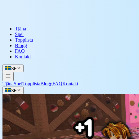
Tjäna
Spel
Topplista
Blogg
FAQ
Kontakt
SE
Tjäna
Spel
Topplista
Blogg
FAQ
Kontakt
SE