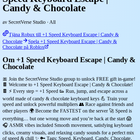
Candy & Chocolate
av SecretVerse Studio
· All
Tjäna Robux till +1 Speed Keyboard Escape | Candy &
Chocolate
Spela +1 Speed Keyboard Escape | Candy &
Chocolate på Roblox
Om +1 Speed Keyboard Escape | Candy &
Chocolate
🎀 Join the SecretVerse Studio group to unlock FREE gift in-game!
🍫 Welcome to +1 Speed Keyboard Escape | Candy & Chocolate!
🍫 ⚡ Every step = +1 Speed 👟 Run, jump, and escape across a
world made of candy & chocolate keyboard keys 💪 Train your
speed and unlock powerful multipliers 👥 Race against friends and
other players 🌍 Become the FASTEST on the server 🚀 Speed is
everything… but one wrong move and you’re back at the start 😱
🎧 ASMR vibes included Smooth movement, satisfying keyboard
clicks, creamy visuals, and relaxing candy sounds for a perfect mix
of speed & chill ✨ 🔑 Tags: Speed, Keyboard, Candy, Chocolate,