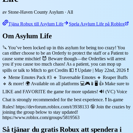
av Stone-Haven County Asylum
· All
Tjäna Robux till Asylum Life
Spela Asylum Life på Roblox
Om Asylum Life
🔪 You’ve been locked up in this asylum for being too crazy! You
can either choose to be an Orderly to protect the staff or a Patient to
cause some mischief 😈 Beware though—the Orderlies will arrest
you if you cause too much chaos! As a patient, you can mop up
spills or talk to Mitch to get Credits 💵 ❗ Update | May 22nd, 2026 ❗
🔹 Meme Emotes Pack #3 🔹 Traversable Emotes 🔹 Reaper Buffs
🔹 & more! 🌍 Available on all platforms 💻🎮📱🖥️ 👍 Make sure to
LIKE and FAVORITE the game for more updates! 🔊 (VC) Voice
Chat is strongly recommended for the best experience. ❗ In-game
Rules! https://devforum.roblox.com/t/3938133 🤪 Join the crazies by
joining the group below to stay updated!
https://www.roblox.com/groups/5819563
Så tjänar du gratis Robux att spendera i