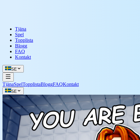
Tjäna
Spel
Topplista
Blogg
FAQ
Kontakt
SE
Tjäna
Spel
Topplista
Blogg
FAQ
Kontakt
SE