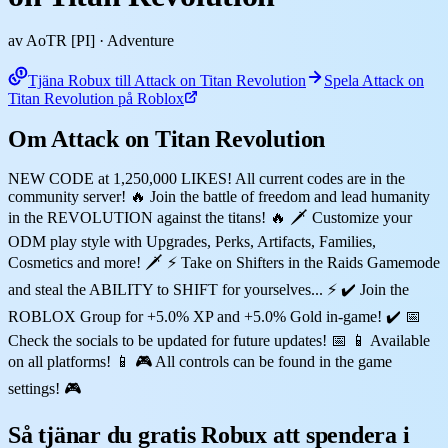
av AoTR [PI]
· Adventure
Tjäna Robux till Attack on Titan Revolution
Spela Attack on
Titan Revolution på Roblox
Om Attack on Titan Revolution
NEW CODE at 1,250,000 LIKES! All current codes are in the
community server! 🔥 Join the battle of freedom and lead humanity
in the REVOLUTION against the titans! 🔥 🗡️ Customize your
ODM play style with Upgrades, Perks, Artifacts, Families,
Cosmetics and more! 🗡️ ⚡ Take on Shifters in the Raids Gamemode
and steal the ABILITY to SHIFT for yourselves... ⚡ ✔️ Join the
ROBLOX Group for +5.0% XP and +5.0% Gold in-game! ✔️ 📅
Check the socials to be updated for future updates! 📅 📱 Available
on all platforms! 📱 🎮 All controls can be found in the game
settings! 🎮
Så tjänar du gratis Robux att spendera i