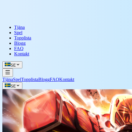
Tjäna
Spel
Topplista
Blogg
FAQ
Kontakt
SE
Tjäna
Spel
Topplista
Blogg
FAQ
Kontakt
SE