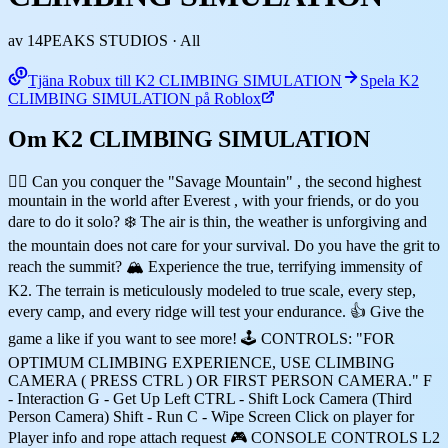
av 14PEAKS STUDIOS
· All
Tjäna Robux till K2 CLIMBING SIMULATION
Spela K2
CLIMBING SIMULATION på Roblox
Om K2 CLIMBING SIMULATION
🧗‍♂️ Can you conquer the "Savage Mountain" , the second highest
mountain in the world after Everest , with your friends, or do you
dare to do it solo? ❄️ The air is thin, the weather is unforgiving and
the mountain does not care for your survival. Do you have the grit to
reach the summit? 🏔️ Experience the true, terrifying immensity of
K2. The terrain is meticulously modeled to true scale, every step,
every camp, and every ridge will test your endurance. 👍 Give the
game a like if you want to see more! 🕹️ CONTROLS: "FOR
OPTIMUM CLIMBING EXPERIENCE, USE CLIMBING
CAMERA ( PRESS CTRL ) OR FIRST PERSON CAMERA." F
- Interaction G - Get Up Left CTRL - Shift Lock Camera (Third
Person Camera) Shift - Run C - Wipe Screen Click on player for
Player info and rope attach request 🎮 CONSOLE CONTROLS L2