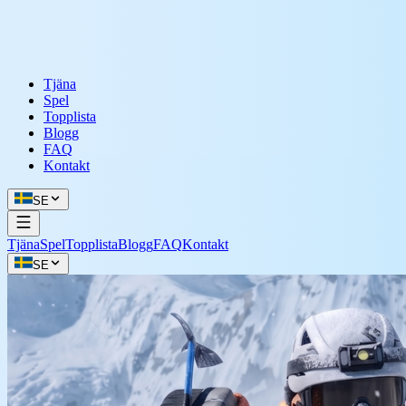
Tjäna
Spel
Topplista
Blogg
FAQ
Kontakt
SE
Tjäna
Spel
Topplista
Blogg
FAQ
Kontakt
SE