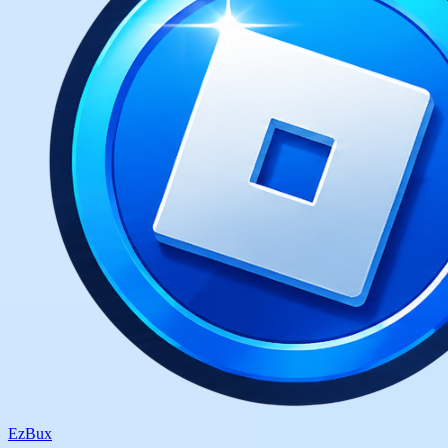
Ez
Bux