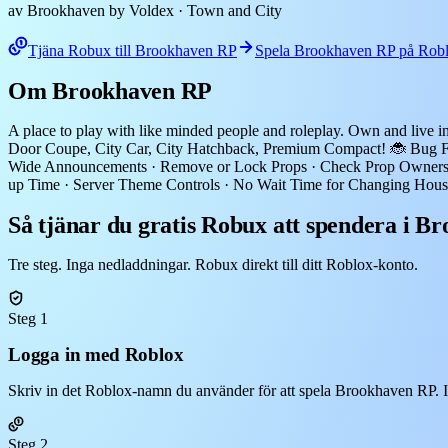
av Brookhaven by Voldex
· Town and City
Tjäna Robux till Brookhaven RP
Spela Brookhaven RP på Rob
Om Brookhaven RP
A place to play with like minded people and roleplay. Own and live 
Door Coupe, City Car, City Hatchback, Premium Compact! 🐞 Bug Fixe
Wide Announcements · Remove or Lock Props · Check Prop Owners · 
up Time · Server Theme Controls · No Wait Time for Changing House 
Så tjänar du gratis Robux att spendera i 
Tre steg. Inga nedladdningar. Robux direkt till ditt Roblox-konto.
Steg 1
Logga in med Roblox
Skriv in det Roblox-namn du använder för att spela Brookhaven RP. In
Steg 2