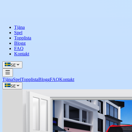
Tjäna
Spel
Topplista
Blogg
FAQ
Kontakt
SE
Tjäna
Spel
Topplista
Blogg
FAQ
Kontakt
SE