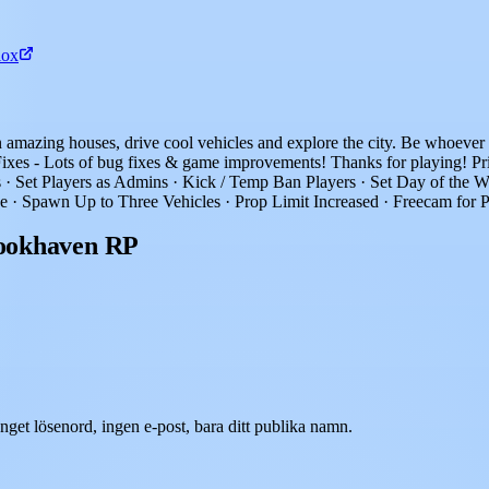
lox
in amazing houses, drive cool vehicles and explore the city. Be whoev
s - Lots of bug fixes & game improvements! Thanks for playing! Priv
Set Players as Admins · Kick / Temp Ban Players · Set Day of the We
· Spawn Up to Three Vehicles · Prop Limit Increased · Freecam for P
Brookhaven RP
get lösenord, ingen e-post, bara ditt publika namn.