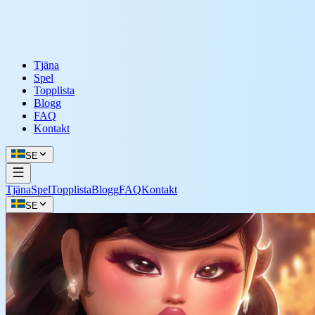
Tjäna
Spel
Topplista
Blogg
FAQ
Kontakt
SE
Tjäna
Spel
Topplista
Blogg
FAQ
Kontakt
SE