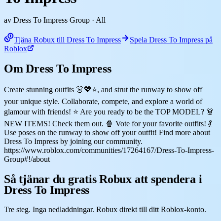
av Dress To Impress Group
· All
Tjäna Robux till Dress To Impress
Spela Dress To Impress på
Roblox
Om Dress To Impress
Create stunning outfits 👗💖⭐, and strut the runway to show off
your unique style. Collaborate, compete, and explore a world of
glamour with friends! ⭐ Are you ready to be the TOP MODEL? 👗
NEW ITEMS! Check them out. 🍿 Vote for your favorite outfits! 💃
Use poses on the runway to show off your outfit! Find more about
Dress To Impress by joining our community.
https://www.roblox.com/communities/17264167/Dress-To-Impress-
Group#!/about
Så tjänar du gratis Robux att spendera i
Dress To Impress
Tre steg. Inga nedladdningar. Robux direkt till ditt Roblox-konto.