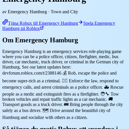
av Emergency Hamburg
· Town and City
Tjäna Robux till Emergency Hamburg
Spela Emergency
Hamburg på Roblox
Om Emergency Hamburg
Emergency Hamburg is an emergency services role-playing game
where you can be a police officer, citizen, firefighter, medic, bus
driver, car mechanic, truck driver, or criminal in the German city of
Hamburg. See our latest updates here:
devforum.roblox.com/t/2388146 💰 Rob, escape the police and
become super-rich as a criminal. 👮‍♂️ Enforce the law, respond to
emergency calls, and arrest criminals as a police officer. 🚑 Rescue
people as a medic and extinguish fires as a firefighter. 🧑‍🔧 Tow
broken vehicles and repair traffic lights as a car mechanic. 🚚
Transport goods as a truck driver. 🚌 Bring people through the city
safely as a bus driver. 🗺️ Drive around the beautiful city of
Hamburg and socialize with others as a citizen.
Så tjänar du gratis Robux att spendera i