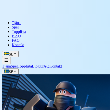
Tjäna
Spel
Topplista
Blogg
FAQ
Kontakt
SE
Tjäna
Spel
Topplista
Blogg
FAQ
Kontakt
SE