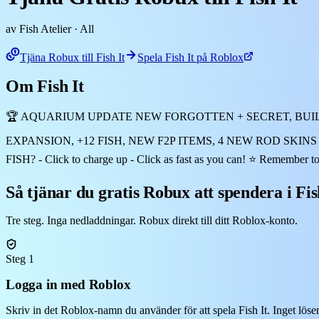
av Fish Atelier
· All
Tjäna Robux till Fish It
Spela Fish It på Roblox
Om Fish It
🏆 AQUARIUM UPDATE NEW FORGOTTEN + SECRET, BUIL
EXPANSION, +12 FISH, NEW F2P ITEMS, 4 NEW ROD SKINS AND COL
FISH? - Click to charge up - Click as fast as you can! ⭐ Remember to
Så tjänar du gratis Robux att spendera i Fis
Tre steg. Inga nedladdningar. Robux direkt till ditt Roblox-konto.
Steg 1
Logga in med Roblox
Skriv in det Roblox-namn du använder för att spela Fish It. Inget löse