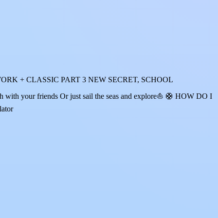
ORK + CLASSIC PART 3 NEW SECRET, SCHOOL
your friends Or just sail the seas and explore⛵ 🛟 HOW DO I
lator