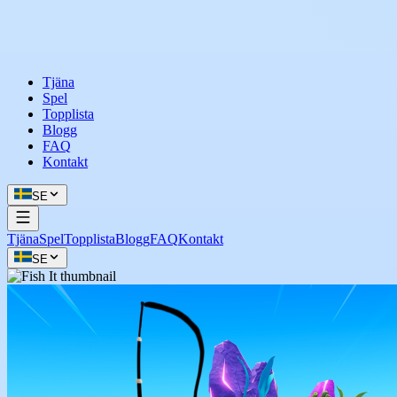
Tjäna
Spel
Topplista
Blogg
FAQ
Kontakt
SE
Tjäna
Spel
Topplista
Blogg
FAQ
Kontakt
SE