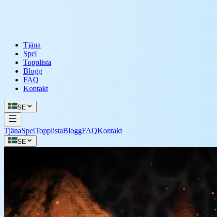
Tjäna
Spel
Topplista
Blogg
FAQ
Kontakt
SE
Tjäna
Spel
Topplista
Blogg
FAQ
Kontakt
SE