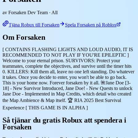
av Forsaken Dev Team
· All
Tjäna Robux till Forsaken
Spela Forsaken på Roblox
Om Forsaken
[ CONTAINS FLASHING LIGHTS AND LOUD AUDIO, IT IS
RECOMMENDED TO NOT PLAY IF YOU'RE EPILEPTIC ]
Welcome to your eternal prison. SURVIVORS: Protect your
teammates, complete the objectives, and survive until the timer hits
0. KILLERS: Kill them all, leave no one left standing. Do whatever
it takes. Once you decide to enter, you won't be able to go back.
This is your home now. Forever forsaken by it all. 🌺Jane Doe [3-
18] - New Survivor Introduced, Jane Doe! - New Quests to unlock
Jane Doe - Implemented in Map Credits, which detail who created
the Map Ambience & Map itself. 🏆 RIA 2025 Best Survival
Experience [ THIS GAME IS IN ALPHA ]
Så tjänar du gratis Robux att spendera i
Forsaken