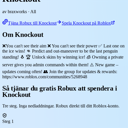
av braxworks
· All
Tjäna Robux till Knockout
Spela Knockout på Roblox
Om Knockout
❌You can't see their aim ❌ You can't see their power ✅ Last one on
the ice wins! 👊 Predict and out-maneuver to be the last penguin
standing! 🐧 🏆 Unlock skins by winning ice! 🧊 Owning a private
server gives you admin commands within them! ⚠️ New game –
updates coming often! 👥 Join the group for updates & rewards:
https://www.roblox.com/communities/5268948
Så tjänar du gratis Robux att spendera i
Knockout
Tre steg. Inga nedladdningar. Robux direkt till ditt Roblox-konto.
Steg 1