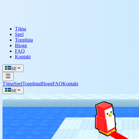
Tjäna
Spel
Topplista
Blogg
FAQ
Kontakt
SE
Tjäna
Spel
Topplista
Blogg
FAQ
Kontakt
SE