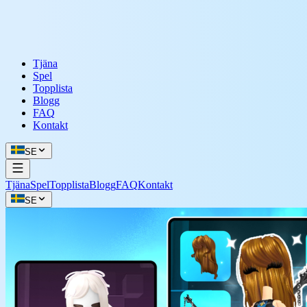
Tjäna
Spel
Topplista
Blogg
FAQ
Kontakt
SE
Tjäna
Spel
Topplista
Blogg
FAQ
Kontakt
SE