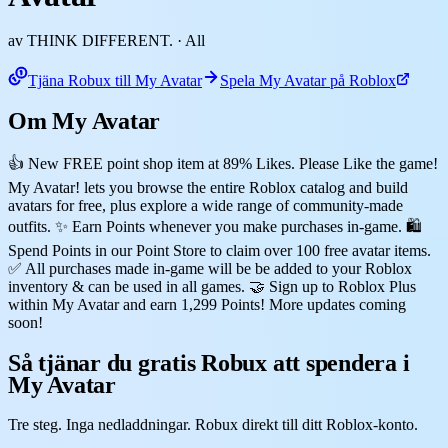
av THINK DIFFERENT.
· All
Tjäna Robux till My Avatar
Spela My Avatar på Roblox
Om My Avatar
👍 New FREE point shop item at 89% Likes. Please Like the game!
My Avatar! lets you browse the entire Roblox catalog and build
avatars for free, plus explore a wide range of community-made
outfits. ✨ Earn Points whenever you make purchases in-game. 🛍️
Spend Points in our Point Store to claim over 100 free avatar items.
✅ All purchases made in-game will be be added to your Roblox
inventory & can be used in all games. 🤝 Sign up to Roblox Plus
within My Avatar and earn 1,299 Points! More updates coming
soon!
Så tjänar du gratis Robux att spendera i
My Avatar
Tre steg. Inga nedladdningar. Robux direkt till ditt Roblox-konto.