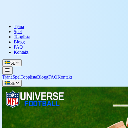
Tjäna
Spel
Topplista
Blogg
FAQ
Kontakt
SE
Tjäna
Spel
Topplista
Blogg
FAQ
Kontakt
SE