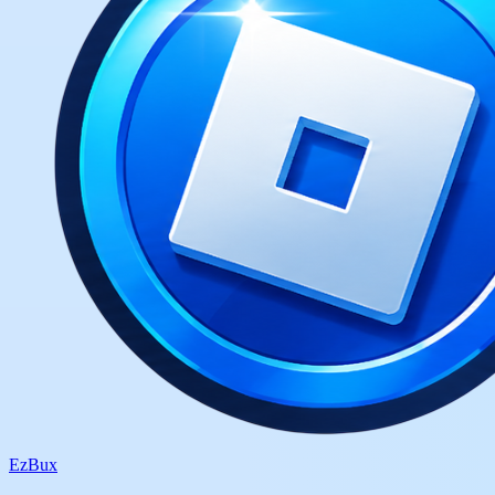
Ez
Bux