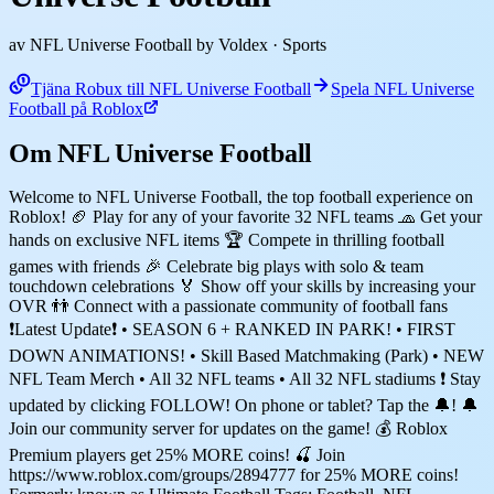
av NFL Universe Football by Voldex
· Sports
Tjäna Robux till NFL Universe Football
Spela NFL Universe
Football på Roblox
Om NFL Universe Football
Welcome to NFL Universe Football, the top football experience on
Roblox! 🏈 Play for any of your favorite 32 NFL teams 🧢 Get your
hands on exclusive NFL items 🏆 Compete in thrilling football
games with friends 🎉 Celebrate big plays with solo & team
touchdown celebrations 🏅 Show off your skills by increasing your
OVR 👬 Connect with a passionate community of football fans
❗Latest Update❗ • SEASON 6 + RANKED IN PARK! • FIRST
DOWN ANIMATIONS! • Skill Based Matchmaking (Park) • NEW
NFL Team Merch • All 32 NFL teams • All 32 NFL stadiums ❗ Stay
updated by clicking FOLLOW! On phone or tablet? Tap the 🔔! 🔔
Join our community server for updates on the game! 💰 Roblox
Premium players get 25% MORE coins! 🍒 Join
https://www.roblox.com/groups/2894777 for 25% MORE coins!