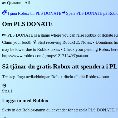
av Quataun
· All
Tjäna Robux till PLS DONATE
Spela PLS DONATE på Robl
Om PLS DONATE
💸 PLS DONATE is a game where you can raise Robux or donate Robux 
Claim your booth 💰 Start receiving Robux! ⚠️ Notes: • Donations ha
may be lower due to Roblox taxes. • Check your pending Robux here: 
https://www.roblox.com/groups/12121240/Quataun
Så tjänar du gratis Robux att spendera i
Tre steg. Inga nedladdningar. Robux direkt till ditt Roblox-konto.
Steg 1
Logga in med Roblox
Skriv in det Roblox-namn du använder för att spela PLS DONATE. Inge