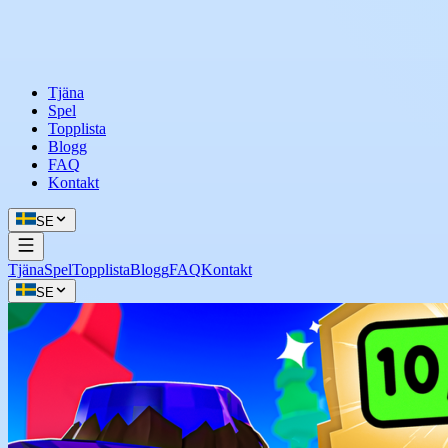
Tjäna
Spel
Topplista
Blogg
FAQ
Kontakt
SE
Tjäna
Spel
Topplista
Blogg
FAQ
Kontakt
SE