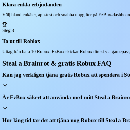
Klara enkla erbjudanden
Välj bland enkäter, app-test och snabba uppgifter på EzBux-dashboarde
Steg 3
Ta ut till Roblox
Uttag från bara 10 Robux. EzBux skickar Robux direkt via gamepass, p
Steal a Brainrot & gratis Robux FAQ
Kan jag verkligen tjäna gratis Robux att spendera i St
Är EzBux säkert att använda med mitt Steal a Brainr
Hur lång tid tar det att tjäna nog Robux till Steal a Br