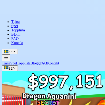
Tjäna
Spel
Topplista
Blogg
FAQ
Kontakt
SE
Tjäna
Spel
Topplista
Blogg
FAQ
Kontakt
SE