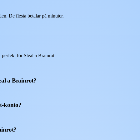
n. De flesta betalar på minuter.
erfekt för Steal a Brainrot.
eal a Brainrot?
ot-konto?
ainrot?