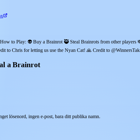
ox
How to Play: 👽 Buy a Brainrot 🥷 Steal Brainrots from other players 💸
dit to Chris for letting us use the Nyan Cat! 🙏 Credit to @WinnersTak
al a Brainrot
nget lösenord, ingen e-post, bara ditt publika namn.