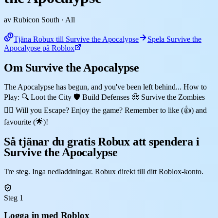
av Rubicon South
· All
Tjäna Robux till Survive the Apocalypse
Spela Survive the
Apocalypse på Roblox
Om Survive the Apocalypse
The Apocalypse has begun, and you've been left behind... How to
Play: 🔍 Loot the City 🛡️ Build Defenses 🧟 Survive the Zombies
🏃‍♂️ Will you Escape? Enjoy the game? Remember to like (👍) and
favourite (🌟)!
Så tjänar du gratis Robux att spendera i
Survive the Apocalypse
Tre steg. Inga nedladdningar. Robux direkt till ditt Roblox-konto.
Steg 1
Logga in med Roblox