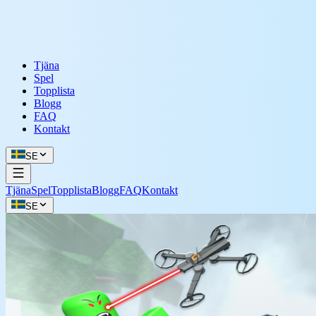
Tjäna
Spel
Topplista
Blogg
FAQ
Kontakt
SE
Tjäna
Spel
Topplista
Blogg
FAQ
Kontakt
SE