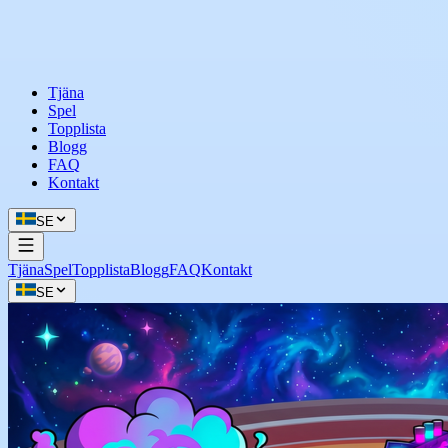
Tjäna
Spel
Topplista
Blogg
FAQ
Kontakt
SE
Tjäna
Spel
Topplista
Blogg
FAQ
Kontakt
SE