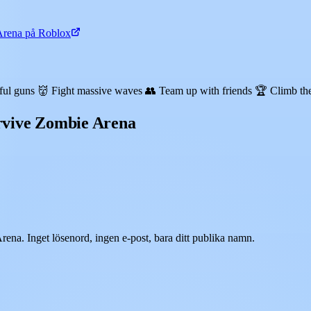
Arena på Roblox
s 👹 Fight massive waves 👥 Team up with friends 🏆 Climb the
urvive Zombie Arena
ena. Inget lösenord, ingen e-post, bara ditt publika namn.