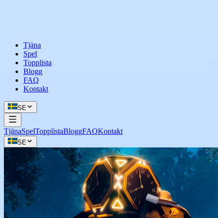
Tjäna
Spel
Topplista
Blogg
FAQ
Kontakt
SE
Tjäna
Spel
Topplista
Blogg
FAQ
Kontakt
SE