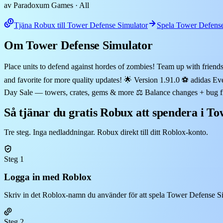
av Paradoxum Games
· All
Tjäna Robux till Tower Defense Simulator
Spela Tower Defense
Om Tower Defense Simulator
Place units to defend against hordes of zombies! Team up with frien
and favorite for more quality updates! 🌟 Version 1.91.0 ⚽ adidas 
Day Sale — towers, crates, gems & more ⚖️ Balance changes + bug fix
Så tjänar du gratis Robux att spendera i T
Tre steg. Inga nedladdningar. Robux direkt till ditt Roblox-konto.
Steg 1
Logga in med Roblox
Skriv in det Roblox-namn du använder för att spela Tower Defense Sim
Steg 2