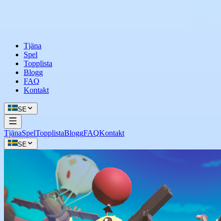
Tjäna
Spel
Topplista
Blogg
FAQ
Kontakt
SE
Tjäna
Spel
Topplista
Blogg
FAQ
Kontakt
SE