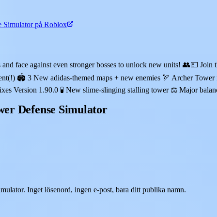
 Simulator på Roblox
ds and face against even stronger bosses to unlock new units! 👥💵 Jo
Event(!) 🏟️ 3 New adidas-themed maps + new enemies 🏹 Archer Tower 
es Version 1.90.0 🧪 New slime-slinging stalling tower ⚖️ Major balan
ower Defense Simulator
ulator. Inget lösenord, ingen e-post, bara ditt publika namn.