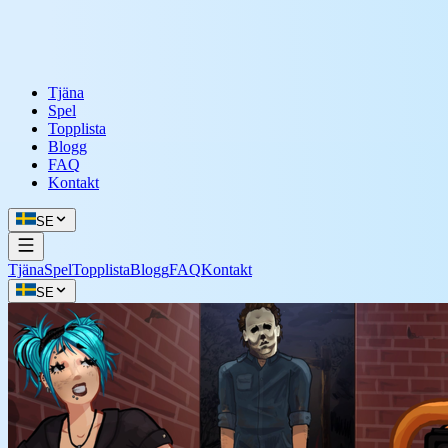
Tjäna
Spel
Topplista
Blogg
FAQ
Kontakt
SE
Tjäna
Spel
Topplista
Blogg
FAQ
Kontakt
SE