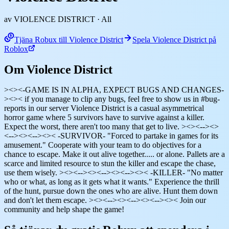
av VIOLENCE DISTRICT
· All
Tjäna Robux till Violence District
Spela Violence District på
Roblox
Om Violence District
><><-GAME IS IN ALPHA, EXPECT BUGS AND CHANGES-
><>< if you manage to clip any bugs, feel free to show us in #bug-
reports in our server Violence District is a casual asymmetrical
horror game where 5 survivors have to survive against a killer.
Expect the worst, there aren't too many that get to live. ><><--><>
<--><><--><>< -SURVIVOR- "Forced to partake in games for its
amusement." Cooperate with your team to do objectives for a
chance to escape. Make it out alive together..... or alone. Pallets are a
scarce and limited resource to stun the killer and escape the chase,
use them wisely. ><><--><><--><><--><>< -KILLER- "No matter
who or what, as long as it gets what it wants." Experience the thrill
of the hunt, pursue down the ones who are alive. Hunt them down
and don't let them escape. ><><--><><--><><--><>< Join our
community and help shape the game!