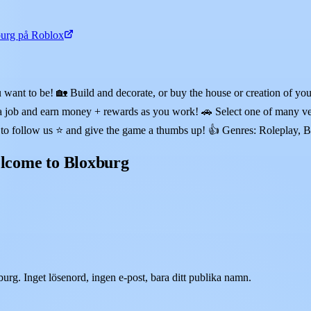
urg på Roblox
ant to be! 🏡 Build and decorate, or buy the house or creation of your
 a job and earn money + rewards as you work! 🚗 Select one of many veh
 to follow us ⭐ and give the game a thumbs up! 👍 Genres: Roleplay, 
elcome to Bloxburg
rg. Inget lösenord, ingen e-post, bara ditt publika namn.