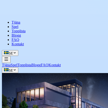
Tjäna
Spel
Topplista
Blogg
FAQ
Kontakt
SE
Tjäna
Spel
Topplista
Blogg
FAQ
Kontakt
SE