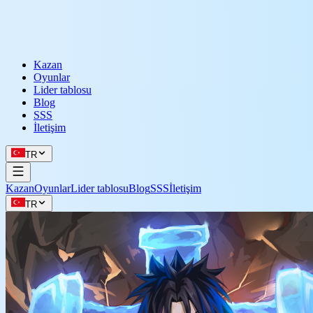
Kazan
Oyunlar
Lider tablosu
Blog
SSS
İletişim
TR
Kazan
Oyunlar
Lider tablosu
Blog
SSS
İletişim
TR