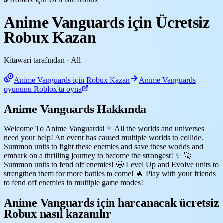
Anime Vanguards için Ücretsiz
Robux Kazan
Kitawari tarafından
· All
Anime Vanguards için Robux Kazan
Anime Vanguards
oyununu Roblox'ta oyna
Anime Vanguards Hakkında
Welcome To Anime Vanguards! ✨ All the worlds and universes
need your help! An event has caused multiple worlds to collide.
Summon units to fight these enemies and save these worlds and
embark on a thrilling journey to become the strongest! ✨ 🚀
Summon units to fend off enemies! 🤩 Level Up and Evolve units to
strengthen them for more battles to come! 🔥 Play with your friends
to fend off enemies in multiple game modes!
Anime Vanguards için harcanacak ücretsiz
Robux nasıl kazanılır