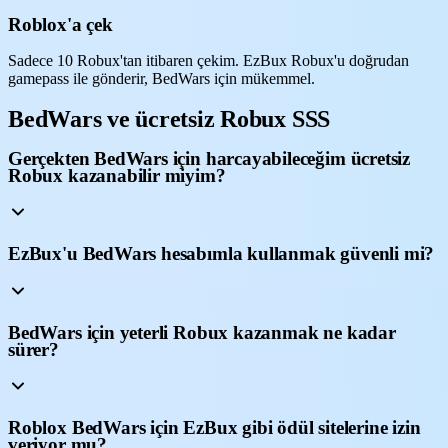
Roblox'a çek
Sadece 10 Robux'tan itibaren çekim. EzBux Robux'u doğrudan
gamepass ile gönderir, BedWars için mükemmel.
BedWars ve ücretsiz Robux SSS
Gerçekten BedWars için harcayabileceğim ücretsiz
Robux kazanabilir miyim?
EzBux'u BedWars hesabımla kullanmak güvenli mi?
BedWars için yeterli Robux kazanmak ne kadar
sürer?
Roblox BedWars için EzBux gibi ödül sitelerine izin
veriyor mu?