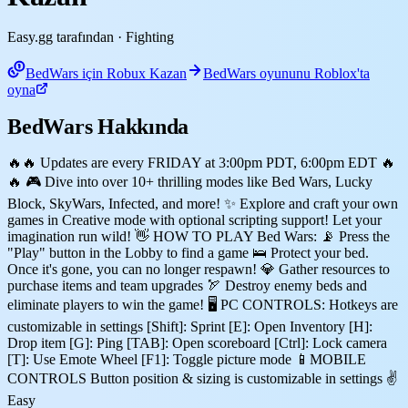
Easy.gg tarafından
· Fighting
BedWars için Robux Kazan
BedWars oyununu Roblox'ta
oyna
BedWars Hakkında
🔥🔥 Updates are every FRIDAY at 3:00pm PDT, 6:00pm EDT 🔥
🔥 🎮 Dive into over 10+ thrilling modes like Bed Wars, Lucky
Block, SkyWars, Infected, and more! ✨ Explore and craft your own
games in Creative mode with optional scripting support! Let your
imagination run wild! 👋 HOW TO PLAY Bed Wars: 📡 Press the
"Play" button in the Lobby to find a game 🛌 Protect your bed.
Once it's gone, you can no longer respawn! 💎 Gather resources to
purchase items and team upgrades 🏹 Destroy enemy beds and
eliminate players to win the game! 🖥️ PC CONTROLS: Hotkeys are
customizable in settings [Shift]: Sprint [E]: Open Inventory [H]:
Drop item [G]: Ping [TAB]: Open scoreboard [Ctrl]: Lock camera
[T]: Use Emote Wheel [F1]: Toggle picture mode 📱MOBILE
CONTROLS Button position & sizing is customizable in settings ✌️
Easy