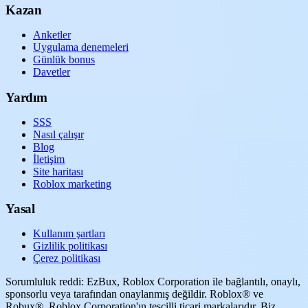
Kazan
Anketler
Uygulama denemeleri
Günlük bonus
Davetler
Yardım
SSS
Nasıl çalışır
Blog
İletişim
Site haritası
Roblox marketing
Yasal
Kullanım şartları
Gizlilik politikası
Çerez politikası
Sorumluluk reddi: EzBux, Roblox Corporation ile bağlantılı, onaylı,
sponsorlu veya tarafından onaylanmış değildir. Roblox® ve
Robux®, Roblox Corporation'ın tescilli ticari markalarıdır. Biz