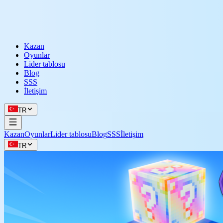
Kazan
Oyunlar
Lider tablosu
Blog
SSS
İletişim
TR
Kazan
Oyunlar
Lider tablosu
Blog
SSS
İletişim
TR