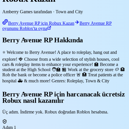
Amberry Games tarafından
· Town and City
Berry Avenue RP için Robux Kazan
Berry Avenue RP
oyununu Roblox'ta oyna
Berry Avenue RP Hakkında
⭐ Welcome to Berry Avenue! A place to roleplay, hang out and
explore! 🍓 Choose from a wide selection of stylish houses, cool
cars & roleplay items to enhance your experience! 🏫 Become a
student at the High School 🧑‍🏫 🏪 Work at the grocery store 🥔 🏦
Rob the bank or become a police officer 🚨 🏥 Treat patients at the
hospital 🚑 & much more! Genres: Roleplay, Town & City
Berry Avenue RP için harcanacak ücretsiz
Robux nasıl kazanılır
Üç adım. İndirme yok. Robux doğrudan Roblox hesabına.
Adım 1