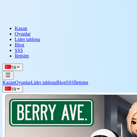
Kazan
Oyunlar
Lider tablosu
Blog
SSS
İletişim
TR
Kazan
Oyunlar
Lider tablosu
Blog
SSS
İletişim
TR