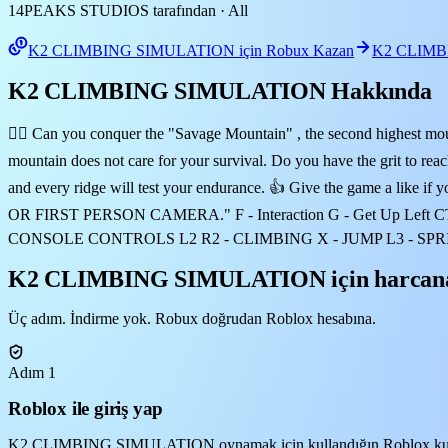
14PEAKS STUDIOS tarafından
· All
K2 CLIMBING SIMULATION için Robux Kazan
K2 CLIMBI
K2 CLIMBING SIMULATION Hakkında
🧗‍♂️ Can you conquer the "Savage Mountain" , the second highest mounta
mountain does not care for your survival. Do you have the grit to reac
and every ridge will test your endurance. 👍 Give the game
OR FIRST PERSON CAMERA." F - Interaction G - Get Up Left CTRL - 
CONSOLE CONTROLS L2 R2 - CLIMBING X - JUMP L3 - SPR
K2 CLIMBING SIMULATION için harcanacak
Üç adım. İndirme yok. Robux doğrudan Roblox hesabına.
Adım 1
Roblox ile giriş yap
K2 CLIMBING SIMULATION oynamak için kullandığın Roblox kullanıcı 