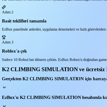
Adım 2
Basit teklifleri tamamla
EzBux panelinde anketler, uygulama denemeleri ve hızlı görevlerden s
Adım 3
Roblox'a çek
Sadece 10 Robux'tan itibaren çekim. EzBux Robux'u doğrudan g
K2 CLIMBING SIMULATION ve ücretsiz 
Gerçekten K2 CLIMBING SIMULATION için harcayabi
EzBux'u K2 CLIMBING SIMULATION hesabımla kul