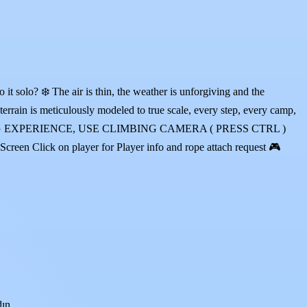
it solo? ❄️ The air is thin, the weather is unforgiving and the
terrain is meticulously modeled to true scale, every step, every camp,
 CLIMBING EXPERIENCE, USE CLIMBING CAMERA ( PRESS CTRL )
n Click on player for Player info and rope attach request 🎮
ın.