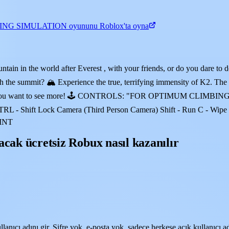
NG SIMULATION oyununu Roblox'ta oyna
in in the world after Everest , with your friends, or do you dare to do 
h the summit? 🏔️ Experience the true, terrifying immensity of K2. The 
 a like if you want to see more! 🕹️ CONTROLS: "FOR OPTIMUM
Shift Lock Camera (Third Person Camera) Shift - Run C - Wipe Scree
INT
 ücretsiz Robux nasıl kazanılır
adını gir. Şifre yok, e-posta yok, sadece herkese açık kullanıcı ad