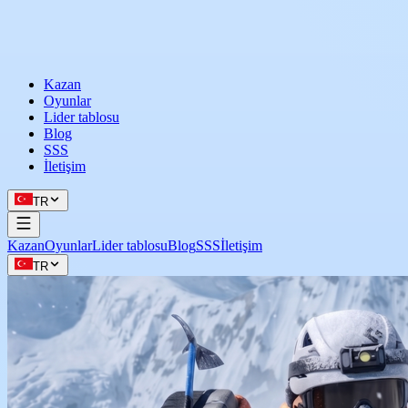
Kazan
Oyunlar
Lider tablosu
Blog
SSS
İletişim
TR
Kazan
Oyunlar
Lider tablosu
Blog
SSS
İletişim
TR