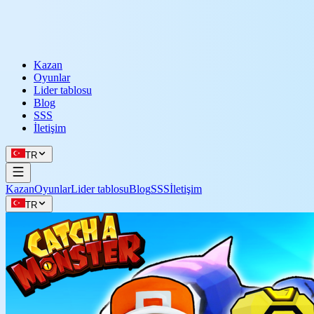
Kazan
Oyunlar
Lider tablosu
Blog
SSS
İletişim
TR
Kazan
Oyunlar
Lider tablosu
Blog
SSS
İletişim
TR