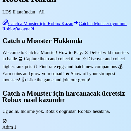
LDS II tarafından
· All
Catch a Monster için Robux Kazan
Catch a Monster oyununu
Roblox'ta oyna
Catch a Monster Hakkında
Welcome to Catch a Monster! How to Play: ⚔️ Defeat wild monsters
in battle 🔮 Capture them and collect them! ⭐ Discover and collect
higher-rank pets 🥚 Find rare eggs and hatch new companions 💰
Earn coins and grow your squad! 🔥 Show off your strongest
monsters! 👍 Like the game and join our group!
Catch a Monster için harcanacak ücretsiz
Robux nasıl kazanılır
Üç adım. İndirme yok. Robux doğrudan Roblox hesabına.
Adım 1