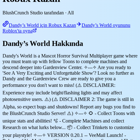
BlushCrunch Studio tarafından
· All
Dandy’s World için Robux Kazan
Dandy’s World oyununu
Roblox'ta oyna
Dandy’s World Hakkında
Dandy's World is a Mascot Horror Survival Multiplayer game where
you must team up with fellow Toons to complete machines and
descend deeper into Gardenview Center. ✧---✧ Are you ready to
'See A Very Exciting and Unforgettable Show'? Look no further as
Dandy and the Gardenview Crew are ready to give you a
performance you don't want to miss! (⚠️ DISCLAIMER:
Experience may include bright/flashing lights and may affect
photosensitive users. ⚠️) (⚠️ DISCLAIMER 2: The game is still in
Alpha, so expect bugs and shutdowns! Report any bugs you find to
the BlushCrunch Studio Server! ⚠️) ✧---✧ 🌻 - Collect Toons with
unique stats and abilities! 🫧 - Complete Machines and collect
Research on what lurks below... 📦 - Collect Trinkets to customize
your playstyle! ✧---✧ VERSION 0.20.1 -- VeeMail Launch! -