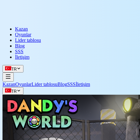
Kazan
Oyunlar
Lider tablosu
Blog
SSS
İletişim
TR
Kazan
Oyunlar
Lider tablosu
Blog
SSS
İletişim
TR