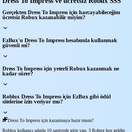
Dress To Impress ve ücretsiz Robux SSS
Gerçekten Dress To Impress için harcayabileceğim
ücretsiz Robux kazanabilir miyim?
EzBux'u Dress To Impress hesabımla kullanmak
güvenli mi?
Dress To Impress için yeterli Robux kazanmak ne
kadar sürer?
Roblox Dress To Impress için EzBux gibi ödül
sitelerine izin veriyor mu?
Dress To Impress için kazanmaya hazır mısın?
Roblox kullanıcı adınla 10 saniyede giriş yap, 3 Robux hoş geldin