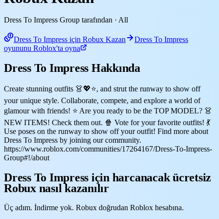
Dress To Impress Group tarafından
· All
Dress To Impress için Robux Kazan
Dress To Impress
oyununu Roblox'ta oyna
Dress To Impress Hakkında
Create stunning outfits 👗💖⭐, and strut the runway to show off
your unique style. Collaborate, compete, and explore a world of
glamour with friends! ⭐ Are you ready to be the TOP MODEL? 👗
NEW ITEMS! Check them out. 🍿 Vote for your favorite outfits! 💃
Use poses on the runway to show off your outfit! Find more about
Dress To Impress by joining our community.
https://www.roblox.com/communities/17264167/Dress-To-Impress-
Group#!/about
Dress To Impress için harcanacak ücretsiz
Robux nasıl kazanılır
Üç adım. İndirme yok. Robux doğrudan Roblox hesabına.