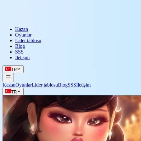
Kazan
Oyunlar
Lider tablosu
Blog
SSS
İletişim
TR
Kazan
Oyunlar
Lider tablosu
Blog
SSS
İletişim
TR