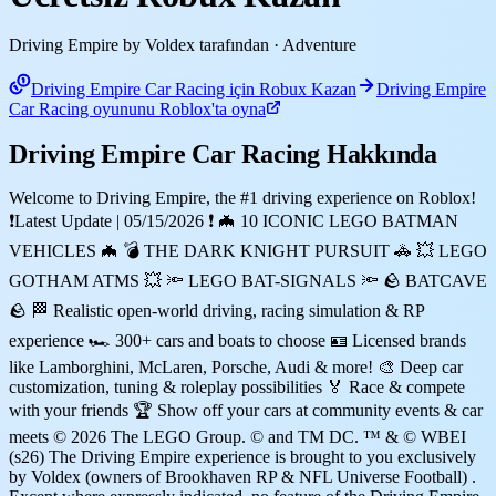
Driving Empire by Voldex tarafından
· Adventure
Driving Empire Car Racing için Robux Kazan
Driving Empire
Car Racing oyununu Roblox'ta oyna
Driving Empire Car Racing Hakkında
Welcome to Driving Empire, the #1 driving experience on Roblox!
❗Latest Update | 05/15/2026 ❗ 🦇 10 ICONIC LEGO BATMAN
VEHICLES 🦇 💣 THE DARK KNIGHT PURSUIT 🚓 💥 LEGO
GOTHAM ATMS 💥 🔦 LEGO BAT-SIGNALS 🔦 🪨 BATCAVE
🪨 🏁 Realistic open-world driving, racing simulation & RP
experience 🏎️ 300+ cars and boats to choose 🪪 Licensed brands
like Lamborghini, McLaren, Porsche, Audi & more! 🎨 Deep car
customization, tuning & roleplay possibilities 🏅 Race & compete
with your friends 🏆 Show off your cars at community events & car
meets © 2026 The LEGO Group. © and TM DC. ™ & © WBEI
(s26) The Driving Empire experience is brought to you exclusively
by Voldex (owners of Brookhaven RP & NFL Universe Football) .