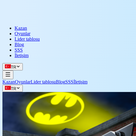
Kazan
Oyunlar
Lider tablosu
Blog
SSS
İletişim
TR
Kazan
Oyunlar
Lider tablosu
Blog
SSS
İletişim
TR