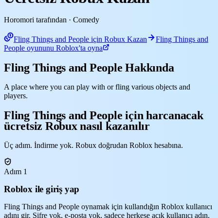
Horomori tarafından
· Comedy
Fling Things and People için Robux Kazan
Fling Things and
People oyununu Roblox'ta oyna
Fling Things and People Hakkında
A place where you can play with or fling various objects and
players.
Fling Things and People için harcanacak
ücretsiz Robux nasıl kazanılır
Üç adım. İndirme yok. Robux doğrudan Roblox hesabına.
Adım 1
Roblox ile giriş yap
Fling Things and People oynamak için kullandığın Roblox kullanıcı
adını gir. Şifre yok, e-posta yok, sadece herkese açık kullanıcı adın.