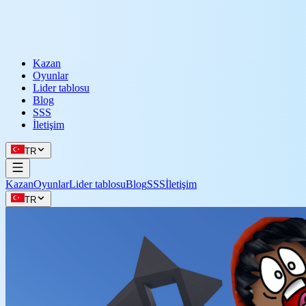
Kazan
Oyunlar
Lider tablosu
Blog
SSS
İletişim
TR
Kazan
Oyunlar
Lider tablosu
Blog
SSS
İletişim
TR