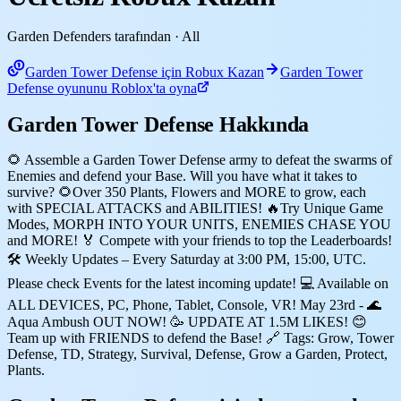
Garden Defenders tarafından
· All
Garden Tower Defense için Robux Kazan
Garden Tower
Defense oyununu Roblox'ta oyna
Garden Tower Defense Hakkında
🌻 Assemble a Garden Tower Defense army to defeat the swarms of
Enemies and defend your Base. Will you have what it takes to
survive? 🌻Over 350 Plants, Flowers and MORE to grow, each
with SPECIAL ATTACKS and ABILITIES! 🔥Try Unique Game
Modes, MORPH INTO YOUR UNITS, ENEMIES CHASE YOU
and MORE! 🏅 Compete with your friends to top the Leaderboards!
🛠️ Weekly Updates – Every Saturday at 3:00 PM, 15:00, UTC.
Please check Events for the latest incoming update! 💻 Available on
ALL DEVICES, PC, Phone, Tablet, Console, VR! May 23rd - 🌊
Aqua Ambush OUT NOW! 🥳 UPDATE AT 1.5M LIKES! 😊
Team up with FRIENDS to defend the Base! 🔗 Tags: Grow, Tower
Defense, TD, Strategy, Survival, Defense, Grow a Garden, Protect,
Plants.