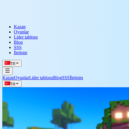
Kazan
Oyunlar
Lider tablosu
Blog
SSS
İletişim
TR
Kazan
Oyunlar
Lider tablosu
Blog
SSS
İletişim
TR