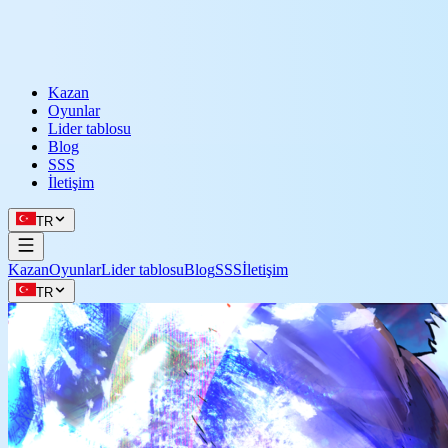
Kazan
Oyunlar
Lider tablosu
Blog
SSS
İletişim
TR
Kazan
Oyunlar
Lider tablosu
Blog
SSS
İletişim
TR