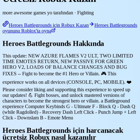
more awesome games yo tarafından
· Fighting
Heroes Battlegrounds için Robux Kazan
Heroes Battlegrounds
oyununu Roblox'ta oyna
Heroes Battlegrounds Hakkında
This update: NEW AZURE FLAMES V2 ULT, TWO LIMITED
TIME EMOTES RETURN, NEW PASSIVE FOR GREEN
HERO V2, LOADS OF BALANCE CHANGES AND BUG
FIXES -- Fight to become the #1 Hero or Villain. 🎮 This
experience works on all devices (CONSOLE, PC, MOBILE). ❤️
Please consider liking and supporting this experience to speed up
our updates! 💪 Fight bosses, and unlock mastered versions of
characters to become the strongest hero or villain. a Battleground
experience Computer Keybinds G - Ultimate F - Block Q - Dash Q
(while Ragdolled) - Recovery Dash Left Click - Punch Jump + Left
Click - Downslam B - Emote Menu
Heroes Battlegrounds için harcanacak
ücretsiz Robux nasıl kazanılır