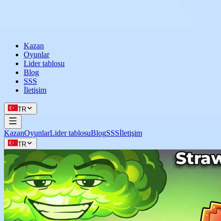
Kazan
Oyunlar
Lider tablosu
Blog
SSS
İletişim
TR
Kazan
Oyunlar
Lider tablosu
Blog
SSS
İletişim
TR