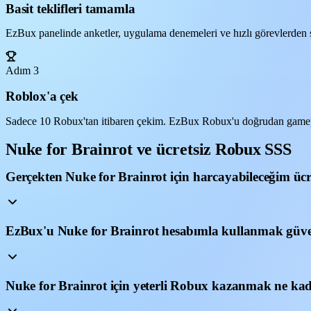
Basit teklifleri tamamla
EzBux panelinde anketler, uygulama denemeleri ve hızlı görevlerden s
Adım 3
Roblox'a çek
Sadece 10 Robux'tan itibaren çekim. EzBux Robux'u doğrudan gamepa
Nuke for Brainrot ve ücretsiz Robux SSS
Gerçekten Nuke for Brainrot için harcayabileceğim üc
EzBux'u Nuke for Brainrot hesabımla kullanmak güve
Nuke for Brainrot için yeterli Robux kazanmak ne kad