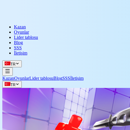
Kazan
Oyunlar
Lider tablosu
Blog
SSS
İletişim
TR
Kazan
Oyunlar
Lider tablosu
Blog
SSS
İletişim
TR