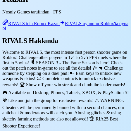
Nosniy Games tarafından
· FPS
RIVALS için Robux Kazan
RIVALS oyununu Roblox'ta oyna
RIVALS Hakkında
Welcome to RIVALS, the most intense first person shooter game on
Roblox! Challenge other players in 1v1 to 5v5 FPS duels where the
first to 5 wins! 🎥 SEASON 3 - The Fame Season is here! Check
out the patch notes in-game to see all the details! 🎉 🔫 Challenge
someone by stepping on a duel pad! 🔑 Earn keys to unlock new
weapons & skins! 📜 Complete contracts to unlock exclusive
rewards! 🏆 Show off your win streak and climb the leaderboards!
🎮 Available on Desktop, Phones, Tablets, XBOX, & PlayStation 5!
💜 Like and join the group for exclusive rewards! ⚠️ WARNING:
Cheaters will be permanently banned with no second chances, our
anticheat & moderators will catch you. Abusing glitches & using
sketchy farming methods are also not allowed! 🏆 RIA25 Best
Shooter Experience!