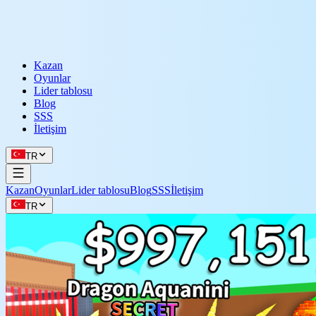
Kazan
Oyunlar
Lider tablosu
Blog
SSS
İletişim
TR
Kazan
Oyunlar
Lider tablosu
Blog
SSS
İletişim
TR