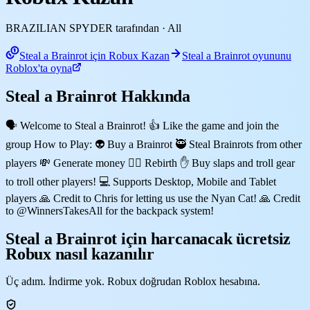
BRAZILIAN SPYDER tarafından
· All
Steal a Brainrot için Robux Kazan
Steal a Brainrot oyununu
Roblox'ta oyna
Steal a Brainrot Hakkında
🗣️ Welcome to Steal a Brainrot! 👍 Like the game and join the
group How to Play: 👽 Buy a Brainrot 🥷 Steal Brainrots from other
players 💸 Generate money 🐦‍🔥 Rebirth ✋ Buy slaps and troll gear
to troll other players! 💻 Supports Desktop, Mobile and Tablet
players 🙏 Credit to Chris for letting us use the Nyan Cat! 🙏 Credit
to @WinnersTakesAll for the backpack system!
Steal a Brainrot için harcanacak ücretsiz
Robux nasıl kazanılır
Üç adım. İndirme yok. Robux doğrudan Roblox hesabına.