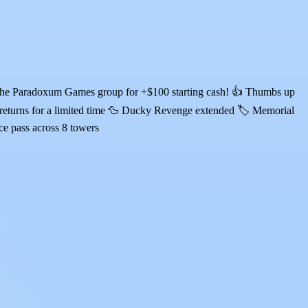
in the Paradoxum Games group for +$100 starting cash! 👍 Thumbs up
returns for a limited time 🦆 Ducky Revenge extended 🏷️ Memorial
ce pass across 8 towers