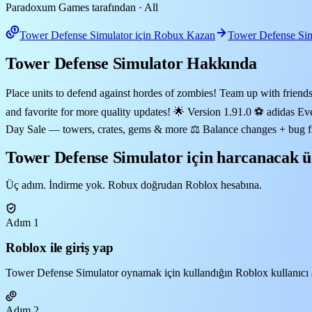
Paradoxum Games tarafından
· All
Tower Defense Simulator için Robux Kazan
Tower Defense Sim
Tower Defense Simulator Hakkında
Place units to defend against hordes of zombies! Team up with frien
and favorite for more quality updates! 🌟 Version 1.91.0 ⚽ adidas 
Day Sale — towers, crates, gems & more ⚖️ Balance changes + bug fix
Tower Defense Simulator için harcanacak üc
Üç adım. İndirme yok. Robux doğrudan Roblox hesabına.
Adım 1
Roblox ile giriş yap
Tower Defense Simulator oynamak için kullandığın Roblox kullanıcı adı
Adım 2