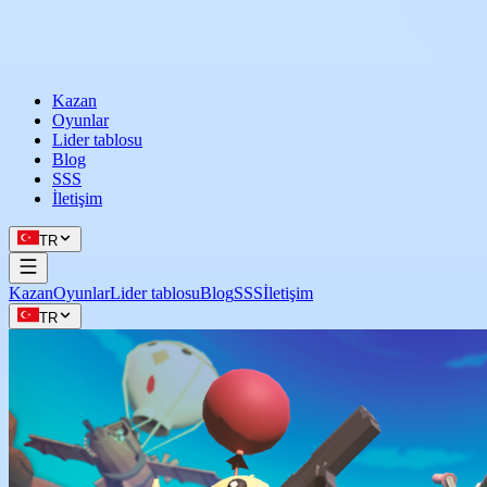
Kazan
Oyunlar
Lider tablosu
Blog
SSS
İletişim
TR
Kazan
Oyunlar
Lider tablosu
Blog
SSS
İletişim
TR