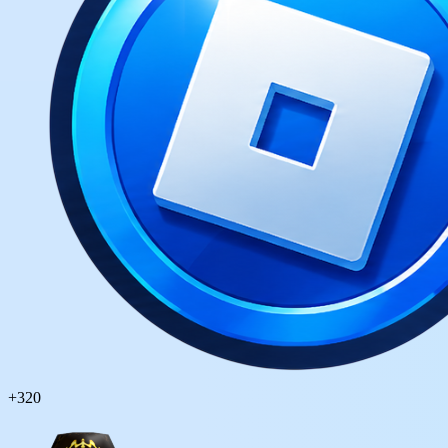
+
320