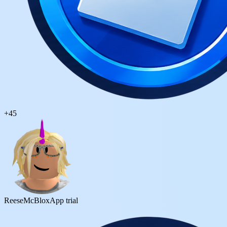
+
45
ReeseMcBlox
App trial