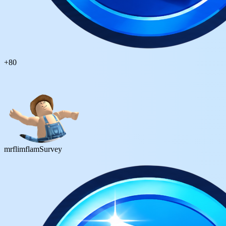
+
80
mrflimflam
Survey