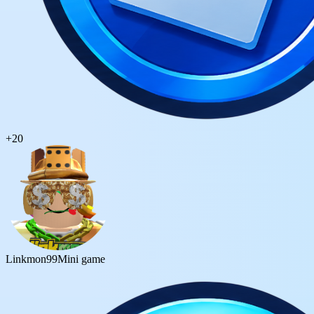
+
20
Linkmon99
Mini game