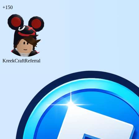
+
150
KreekCraft
Referral