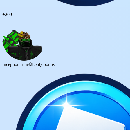
+
200
InceptionTime
Daily bonus