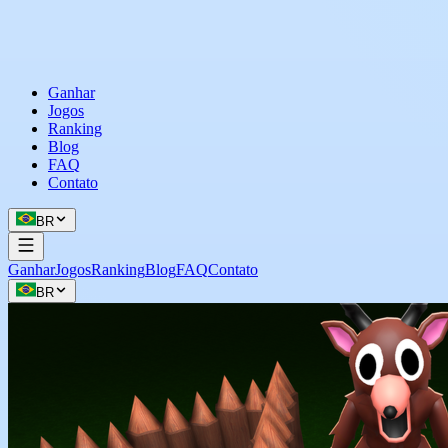
Ganhar
Jogos
Ranking
Blog
FAQ
Contato
BR
Ganhar
Jogos
Ranking
Blog
FAQ
Contato
BR