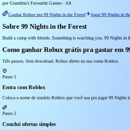
por Grandma's Favourite Games
· All
Ganhar Robux pra 99 Nights in the Forest
Jogar 99 Nights in t
Sobre 99 Nights in the Forest
Build a camp with friends. Something is watching you. 99 Nights in t
Como ganhar Robux grátis pra gastar em 99
Três passos. Sem download. Robux direto na sua conta Roblox.
Passo 1
Entra com Roblox
Coloca o nome de usuário Roblox que você usa pra jogar 99 Nights in 
Passo 2
Conclui ofertas simples