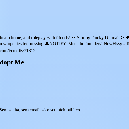
our dream home, and roleplay with friends! 🦆 Stormy Ducky Drama! 
ew updates by pressing 🔔NOTIFY. Meet the founders! NewFissy - Tech
.com/t/credits/71812
Adopt Me
em senha, sem email, só o seu nick público.