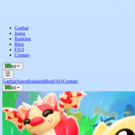
Ganhar
Jogos
Ranking
Blog
FAQ
Contato
BR
Ganhar
Jogos
Ranking
Blog
FAQ
Contato
BR