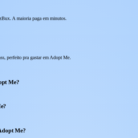
 EzBux. A maioria paga em minutos.
s, perfeito pra gastar em Adopt Me.
opt Me?
Me?
 Adopt Me?