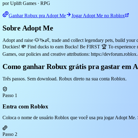
por Uplift Games
· RPG
Ganhar Robux pra Adopt Me
Jogar Adopt Me no Roblox
Sobre Adopt Me
Adopt and raise 🐶🦄👶, trade and collect legendary pets, build y
Duckies! 💸 Find ducks to earn Bucks! Be FIRST 🏆 To experience n
Games, our policies and creative attributions: https://devforum.roblox
Como ganhar Robux grátis pra gastar em 
Três passos. Sem download. Robux direto na sua conta Roblox.
Passo 1
Entra com Roblox
Coloca o nome de usuário Roblox que você usa pra jogar Adopt Me. S
Passo 2