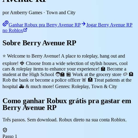
por Amberry Games
· Town and City
Ganhar Robux pra Berry Avenue RP
Jogar Berry Avenue RP
no Roblox
Sobre Berry Avenue RP
⭐ Welcome to Berry Avenue! A place to roleplay, hang out and
explore! 🍓 Choose from a wide selection of stylish houses, cool
cars & roleplay items to enhance your experience! 🏫 Become a
student at the High School 🧑‍🏫 🏪 Work at the grocery store 🥔 🏦
Rob the bank or become a police officer 🚨 🏥 Treat patients at the
hospital 🚑 & much more! Genres: Roleplay, Town & City
Como ganhar Robux grátis pra gastar em
Berry Avenue RP
Três passos. Sem download. Robux direto na sua conta Roblox.
Passo 1