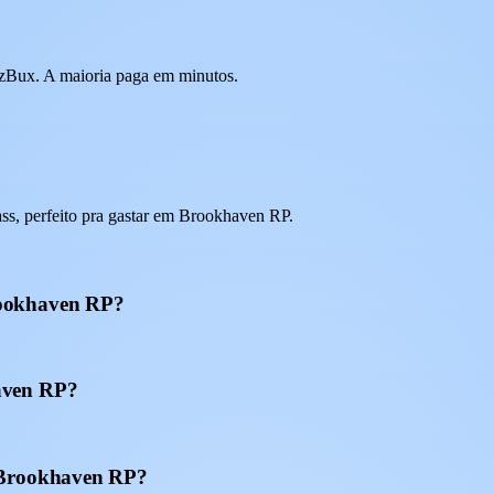
 EzBux. A maioria paga em minutos.
s, perfeito pra gastar em Brookhaven RP.
rookhaven RP?
aven RP?
a Brookhaven RP?