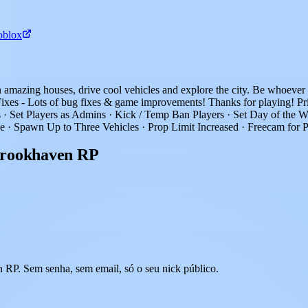
oblox
in amazing houses, drive cool vehicles and explore the city. Be whoev
s - Lots of bug fixes & game improvements! Thanks for playing! Priv
Set Players as Admins · Kick / Temp Ban Players · Set Day of the We
· Spawn Up to Three Vehicles · Prop Limit Increased · Freecam for P
Brookhaven RP
RP. Sem senha, sem email, só o seu nick público.