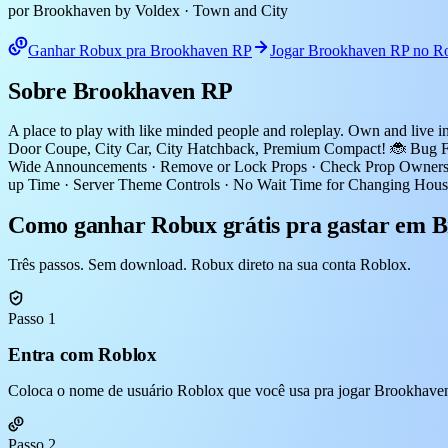
por Brookhaven by Voldex
· Town and City
Ganhar Robux pra Brookhaven RP
Jogar Brookhaven RP no R
Sobre Brookhaven RP
A place to play with like minded people and roleplay. Own and live 
Door Coupe, City Car, City Hatchback, Premium Compact! 🐞 Bug Fixe
Wide Announcements · Remove or Lock Props · Check Prop Owners · 
up Time · Server Theme Controls · No Wait Time for Changing House 
Como ganhar Robux grátis pra gastar em 
Três passos. Sem download. Robux direto na sua conta Roblox.
Passo 1
Entra com Roblox
Coloca o nome de usuário Roblox que você usa pra jogar Brookhaven 
Passo 2