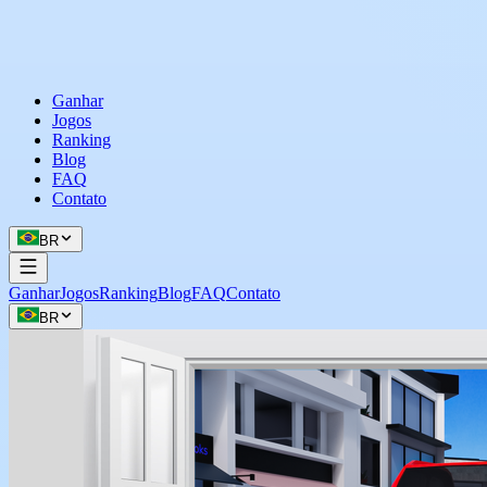
Ganhar
Jogos
Ranking
Blog
FAQ
Contato
BR
Ganhar
Jogos
Ranking
Blog
FAQ
Contato
BR