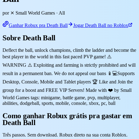
por ⨯ Small World Games
· All
Ganhar Robux pra Death Ball
Jogar Death Ball no Roblox
Sobre Death Ball
Deflect the ball, unlock champions, climb the ladder and become the
best player in the world in this fast paced PVP game! ⚠️
WARNING ⚠️ Exploiting and farming is strictly prohibited and will
result in a permanent ban. We do not appeal our bans 📱💻Supports
Desktop, Console, Mobile and Tablet players 🏆 Like and Join the
group for a boost and FREE VIP Servers! Made with ❤️ by Small
World Games tags: minigame, battle game, pvp, multiplayer,
abilities, dodgeball, sports, mobile, console, xbox, pc, ball
Como ganhar Robux grátis pra gastar em
Death Ball
Três passos. Sem download. Robux direto na sua conta Roblox.