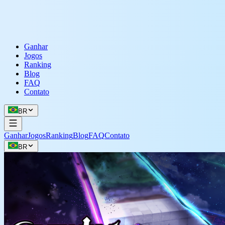
Ganhar
Jogos
Ranking
Blog
FAQ
Contato
BR
Ganhar
Jogos
Ranking
Blog
FAQ
Contato
BR