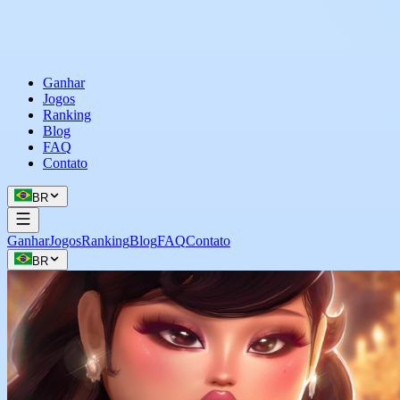
Ganhar
Jogos
Ranking
Blog
FAQ
Contato
BR
Ganhar
Jogos
Ranking
Blog
FAQ
Contato
BR