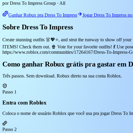
por Dress To Impress Group
· All
Ganhar Robux pra Dress To Impress
Jogar Dress To Impress n
Sobre Dress To Impress
Create stunning outfits 👗💖⭐, and strut the runway to show off yo
ITEMS! Check them out. 🍿 Vote for your favorite outfits! 💃 Use po
https://www.roblox.com/communities/17264167/Dress-To-Impress-G
Como ganhar Robux grátis pra gastar em D
Três passos. Sem download. Robux direto na sua conta Roblox.
Passo 1
Entra com Roblox
Coloca o nome de usuário Roblox que você usa pra jogar Dress To Imp
Passo 2